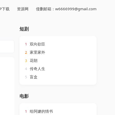
PP下载
资源网
侵删邮箱：w6666999@gmail.com
短剧
1
双向欲臣
2
家里家外
3
花朝
4
传奇人生
5
盲盒
电影
1
给阿嬷的情书