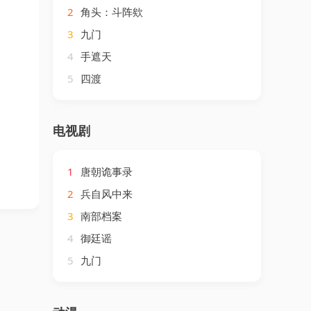
2
角头：斗阵欸
3
九门
4
手遮天
5
四渡
电视剧
1
唐朝诡事录
2
兵自风中来
3
南部档案
4
御廷谣
5
九门