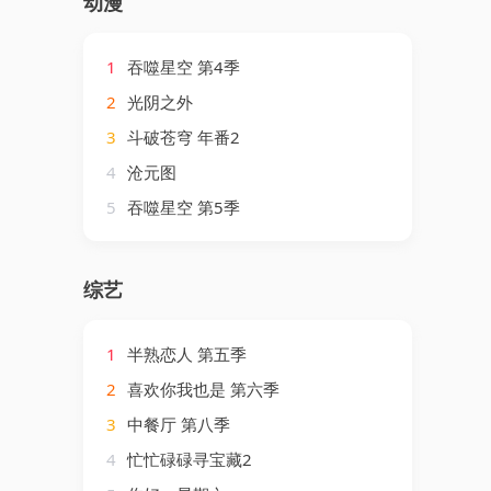
动漫
1
吞噬星空 第4季
2
光阴之外
3
斗破苍穹 年番2
4
沧元图
5
吞噬星空 第5季
综艺
1
半熟恋人 第五季
2
喜欢你我也是 第六季
3
中餐厅 第八季
4
忙忙碌碌寻宝藏2