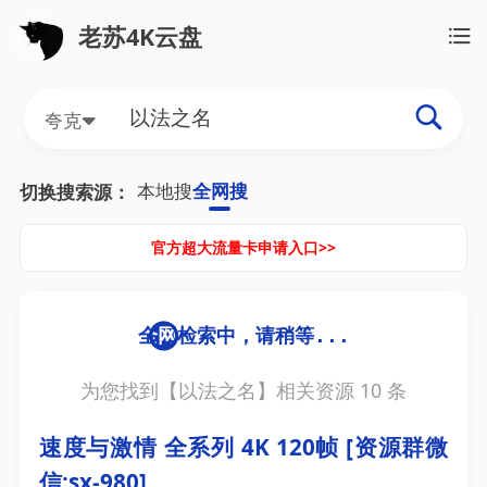
老苏4K云盘
夸克
本地搜
全网搜
切换搜索源：
官方超大流量卡申请入口>>
为您找到【
以法之名
】相关资源
10
条
速度与激情 全系列 4K 120帧 [资源群微
信:sx-980]