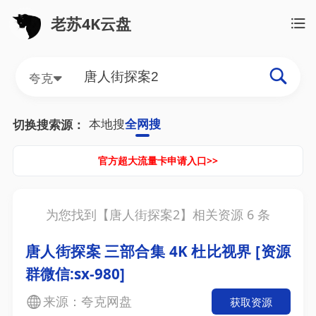
老苏4K云盘
夸克
本地搜
全网搜
切换搜索源：
官方超大流量卡申请入口>>
为您找到【
唐人街探案2
】相关资源
6
条
唐人街探案 三部合集 4K 杜比视界 [资源
群微信:sx-980]
来源：夸克网盘
获取资源