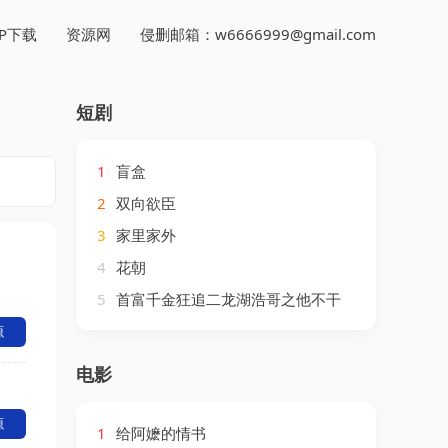
PP下载
资源网
侵删邮箱：w6666999@gmail.com
短剧
1
盲盒
2
双向欲臣
3
家里家外
4
花朝
5
首富千金狂追二龙湖浩哥之他不干
源
电影
源
1
给阿嬷的情书