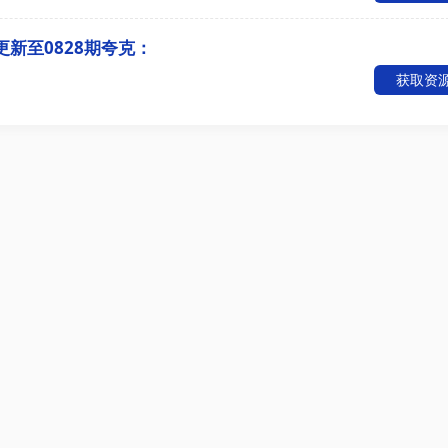
更新至0828期夸克：
获取资