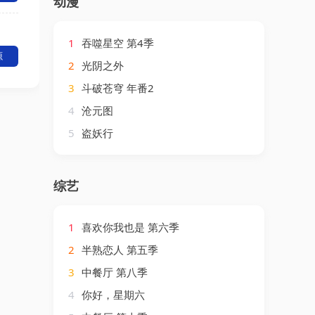
动漫
1
吞噬星空 第4季
源
2
光阴之外
3
斗破苍穹 年番2
4
沧元图
5
盗妖行
综艺
1
喜欢你我也是 第六季
2
半熟恋人 第五季
3
中餐厅 第八季
4
你好，星期六