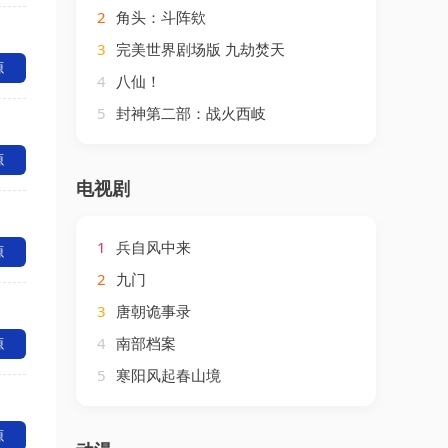
2
角头：斗阵欸
3
完美世界剧场版 九劫焚天
源
4
八仙！
5
封神第二部：战火西岐
源
电视剧
1
兵自风中来
源
2
九门
3
唐朝诡事录
4
南部档案
源
5
寒阳风起春山境
源