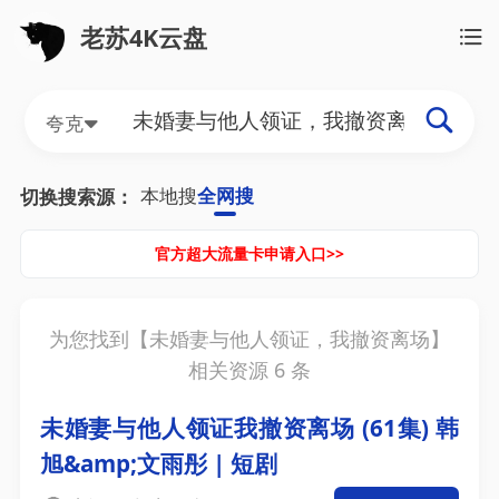
老苏4K云盘
夸克
本地搜
全网搜
切换搜索源：
官方超大流量卡申请入口>>
为您找到【
未婚妻与他人领证，我撤资离场
】
相关资源
6
条
未婚妻与他人领证我撤资离场 (61集) 韩
旭&amp;文雨彤 | 短剧