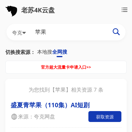
老苏4K云盘
夸克
本地搜
全网搜
切换搜索源：
官方超大流量卡申请入口>>
为您找到【
苹果
】相关资源
7
条
盛夏青苹果（110集）AI短剧
来源：夸克网盘
获取资源