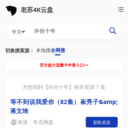
老苏4K云盘
夸克
本地搜
全网搜
切换搜索源：
官方超大流量卡申请入口>>
为您找到【
许你十年
】相关资源
7
条
等不到说我爱你（82集）崔秀子&amp;
蒋文琦
来源：夸克网盘
获取资源