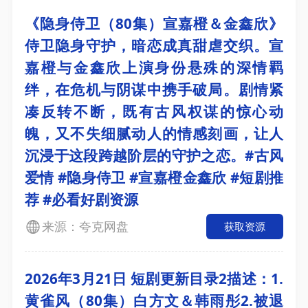
《隐身侍卫（80集）宣嘉橙＆金鑫欣》
侍卫隐身守护，暗恋成真甜虐交织。宣
嘉橙与金鑫欣上演身份悬殊的深情羁
绊，在危机与阴谋中携手破局。剧情紧
凑反转不断，既有古风权谋的惊心动
魄，又不失细腻动人的情感刻画，让人
沉浸于这段跨越阶层的守护之恋。#古风
爱情 #隐身侍卫 #宣嘉橙金鑫欣 #短剧推
荐 #必看好剧资源
来源：夸克网盘
获取资源
2026年3月21日 短剧更新目录2描述：1.
黄雀风（80集）白方文＆韩雨彤2.被退