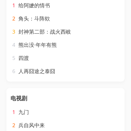
1
给阿嬷的情书
2
角头：斗阵欸
3
封神第二部：战火西岐
4
熊出没·年年有熊
5
四渡
6
人再囧途之泰囧
电视剧
1
九门
2
兵自风中来