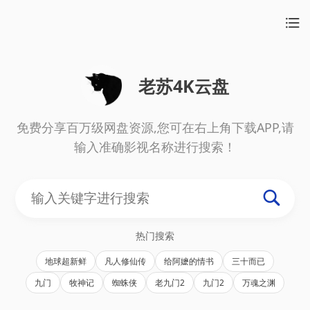
老苏4K云盘
免费分享百万级网盘资源,您可在右上角下载APP,请
输入准确影视名称进行搜索！
热门搜索
地球超新鲜
凡人修仙传
给阿嬷的情书
三十而已
九门
牧神记
蜘蛛侠
老九门2
九门2
万魂之渊