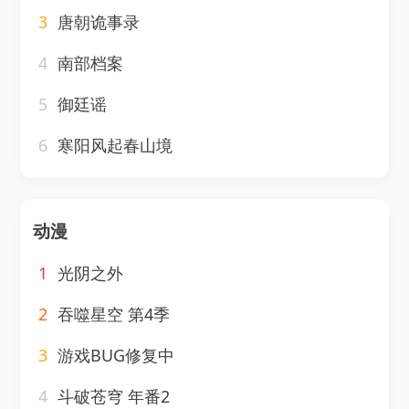
3
唐朝诡事录
4
南部档案
5
御廷谣
6
寒阳风起春山境
动漫
1
光阴之外
2
吞噬星空 第4季
3
游戏BUG修复中
4
斗破苍穹 年番2