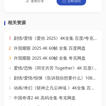
复制分享
立即访问
相关资源
1
剧情/爱情《爱你 2025》4K全集 百度/夸克网盘
2
许我耀眼 2025 4K 60帧 全集 百度网盘
3
许我耀眼 2025 4K 60帧 全集 夸克网盘
4
爱情/恐怖《同甘共苦 Together》4K 百度/夸克网盘
5
剧情/爱情/惊悚《告诉我你想要什么》1080P 百度/夸克网盘
6
动画/奇幻《斩神之凡尘神域 》4K全集 百度/夸克网盘
7
中国奇谭2 4K 高码全集 夸克网盘