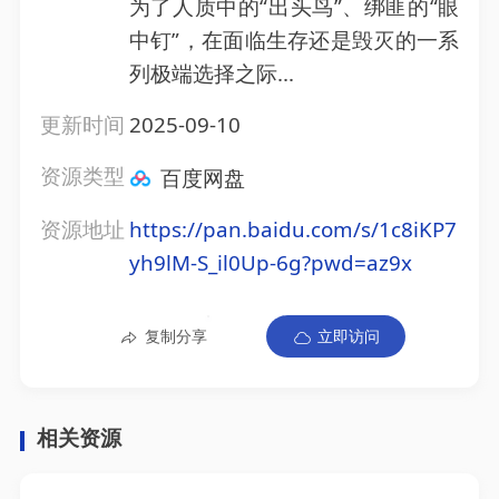
为了人质中的“出头鸟”、绑匪的“眼
中钉”，在面临生存还是毁灭的一系
列极端选择之际...
更新时间
2025-09-10
资源类型
百度网盘
资源地址
https://pan.baidu.com/s/1c8iKP7
yh9lM-S_il0Up-6g?pwd=az9x
复制分享
立即访问
相关资源