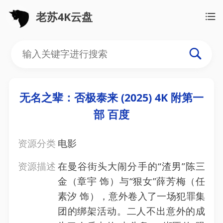
老苏4K云盘
无名之辈：否极泰来 (2025) 4K 附第一
部 百度
资源分类
电影
资源描述
在曼谷街头大闹分手的“渣男”陈三
金（章宇 饰）与“狠女”薛芳梅（任
素汐 饰），意外卷入了一场犯罪集
团的绑架活动。二人不出意外的成