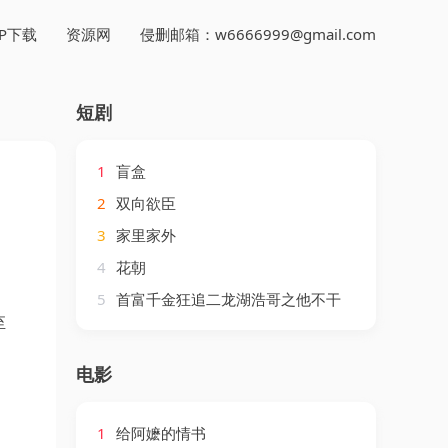
PP下载
资源网
侵删邮箱：w6666999@gmail.com
短剧
1
盲盒
2
双向欲臣
3
家里家外
4
花朝
5
首富千金狂追二龙湖浩哥之他不干
至
电影
1
给阿嬷的情书