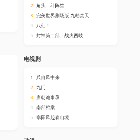
2
角头：斗阵欸
3
完美世界剧场版 九劫焚天
4
八仙！
5
封神第二部：战火西岐
电视剧
1
兵自风中来
2
九门
3
唐朝诡事录
4
南部档案
5
寒阳风起春山境