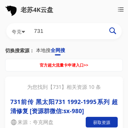
老苏4K云盘
夸克
本地搜
全网搜
切换搜索源：
官方超大流量卡申请入口>>
为您找到【
731
】相关资源
10
条
731前传 黑太阳731 1992-1995系列 超
清修复 [资源群微信:sx-980]
来源：夸克网盘
获取资源